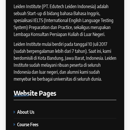
Task 1
Leiden Institute (PT. Edutech Leiden Indonesia) adalah
Batch XI: 11 June – 9 July 2024
IELTS
sebuah Start-up di bidang bahasa Bahasa Inggris,
COURSE PERIODS
spesialisasi IELTS (International English Language Testing
43
System) Preparation dan Practice, sekaligus merupakan
Tips Raih Skor Tinggi Reading
Lembaga Konsultan Persiapan Kuliah di Luar Negeri.
15
IELTS
Batch X : 27 May – 24 June
Leiden Institute mulai berdiri pada tanggal 10 Juli 2017
IELTS
2024
(sudah berpengalaman lebih dari 7 tahun). Saat ini, kami
COURSE PERIODS
berdomisili di Kota Bandung, Jawa Barat, Indonesia. Leiden
44
Institute sudah melayani ribuan peserta di seluruh
Tipe-tipe Soal dalam IELTS
Indonesia dan luar negeri, dan alumni kami sudah
16
Writing Task 1
menyebar ke berbagai universitas di seluruh dunia.
Batch IX: 13 May – 10 June
IELTS
2024
Website
Pages
COURSE PERIODS
45
Mengenal 8 Jenis Visual Data
About Us
17
IELTS Writing
Batch VIII: 18 April 2024 – 17
IELTS
Course Fees
Mei 2024