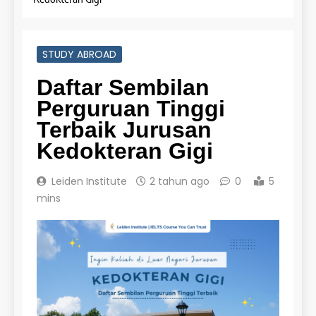
STUDY ABROAD
Daftar Sembilan
Perguruan Tinggi
Terbaik Jurusan
Kedokteran Gigi
Leiden Institute
2 tahun ago
0
5
mins