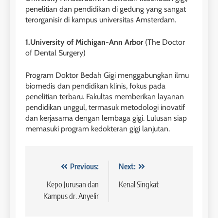
COURSE PERIODS
penelitian dan pendidikan di gedung yang sangat
LEIDEN INSTITUTE
terorganisir di kampus universitas Amsterdam.
43
1.University of Michigan-Ann Arbor
(The Doctor
5
Batch IV : 15 Februari – 14
of Dental Surgery)
Maret 2023
Study IELTS Practice
Program Doktor Bedah Gigi menggabungkan ilmu
COURSE PERIODS
LEIDEN INSTITUTE
biomedis dan pendidikan klinis, fokus pada
penelitian terbaru. Fakultas memberikan layanan
1
pendidikan unggul, termasuk metodologi inovatif
6
Batch XV: 30 July – 27 August
dan kerjasama dengan lembaga gigi. Lulusan siap
2026
Study IELTS Preparation
memasuki program kedokteran gigi lanjutan.
COURSE PERIODS
LEIDEN INSTITUTE
Navigasi
Previous:
Next:
2
7
Batch XIV: 15 July – 14 August
pos
Kepo Jurusan dan
Kenal Singkat
2026
Online IELTS Courses
Kampus dr. Anyelir
COURSE PERIODS
LEIDEN INSTITUTE