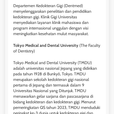
LEIDEN INSTITUTE
Departemen Kedokteran Gigi (Dentmed)
menyelenggarakan penelitian dan pendidikan
kedokteran gigi. Klinik Gigi Universitas
27
menyediakan layanan klinik mahasiswa dan
Daftar Peserta Kursus IELTS
program internasional unggulan dengan visi
Online
meningkatkan kesehatan mulut masyarakat.
LEIDEN INSTITUTE
Tokyo Medical and Dental University
(The Faculty
28
of Dentistry)
Jadwal Kursus IELTS Online
Tokyo Medical and Dental University (TMDU)
LEIDEN INSTITUTE
adalah universitas nasional Jepang yang didirikan
pada tahun 1928 di Bunkyō, Tokyo. TMDU
merupakan sekolah kedokteran gigi nasional
29
pertama di Jepang dan termasuk dalam 9
Perbedaan Antara IELTS
Universitas Nasional yang Ditunjuk. TMDU
Preparation dan IELTS Practice
menawarkan gelar sarjana dan pascasarjana di
bidang kedokteran dan kedokteran gigi. Menurut
LEIDEN INSTITUTE
pemeringkatan QS tahun 2023, TMDU menduduki
peringkat ke-3 dunia untuk kedokteran gigi dan