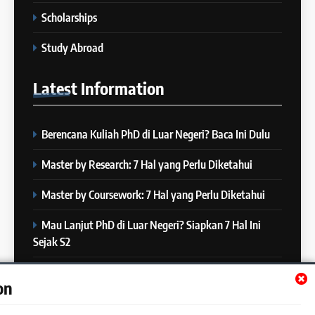
– 8 Januari 2024
Scholarships
COURSE PERIODS
6
Study Abroad
MITOS vs FAKTA tentang
25
IELTS
Latest
Information
Batch XXII : 27 November – 22
IELTS
Desember 2023
COURSE PERIODS
Berencana Kuliah PhD di Luar Negeri? Baca Ini Dulu
7
“3 Kesalahan yang Bikin Skor
26
Master by Research: 7 Hal yang Perlu Diketahui
IELTS Turun 😱”
Batch XXI : 9 November – 6
IELTS
Desember 2023
Master by Coursework: 7 Hal yang Perlu Diketahui
COURSE PERIODS
Mau Lanjut PhD di Luar Negeri? Siapkan 7 Hal Ini
8
Sejak S2
4 Skill yang Diuji di IELTS
27
(Nomor 3 Sering Diremehin!)
Batch XX : 25 Oktober – 21
Mau Lanjut S2 di Luar Negeri? Mulai Siapkan 7 Hal Ini
IELTS
on
November 2023
Sejak S1
COURSE PERIODS