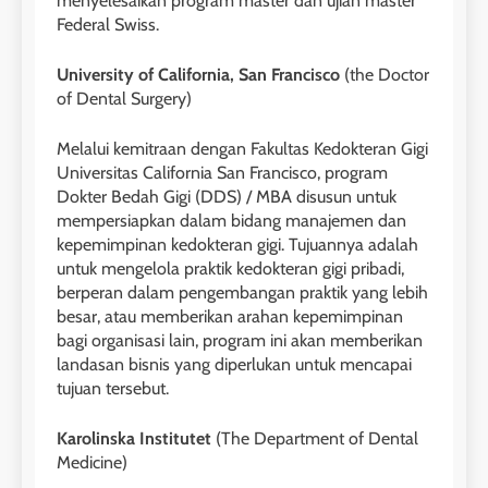
menyelesaikan program master dan ujian master
Federal Swiss.
University of California, San Francisco
(the Doctor
of Dental Surgery)
Melalui kemitraan dengan Fakultas Kedokteran Gigi
Universitas California San Francisco, program
Dokter Bedah Gigi (DDS) / MBA disusun untuk
mempersiapkan dalam bidang manajemen dan
kepemimpinan kedokteran gigi. Tujuannya adalah
untuk mengelola praktik kedokteran gigi pribadi,
berperan dalam pengembangan praktik yang lebih
besar, atau memberikan arahan kepemimpinan
bagi organisasi lain, program ini akan memberikan
landasan bisnis yang diperlukan untuk mencapai
tujuan tersebut.
26
Karolinska Institutet
(The Department of Dental
Nilai Peserta Kursus IELTS
Medicine)
Online