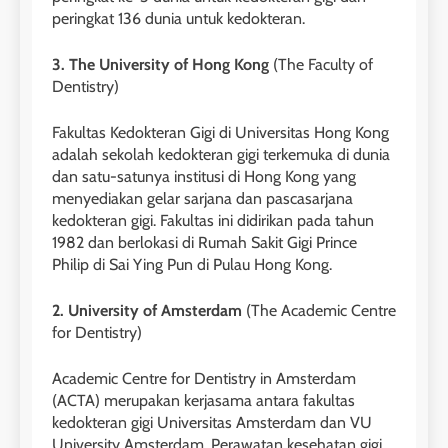
1
peringkat 136 dunia untuk kedokteran.
Online IELTS Courses
3.
The University of Hong Kong
(The Faculty of
LEIDEN INSTITUTE
Dentistry)
Fakultas Kedokteran Gigi di Universitas Hong Kong
40
2
adalah sekolah kedokteran gigi terkemuka di dunia
Batch VII : 31 Maret – 28 April
🎓 ScholarPath by Leiden
dan satu-satunya institusi di Hong Kong yang
2023
Institute
menyediakan gelar sarjana dan pascasarjana
COURSE PERIODS
kedokteran gigi. Fakultas ini didirikan pada tahun
LEIDEN INSTITUTE
1982 dan berlokasi di Rumah Sakit Gigi Prince
Philip di Sai Ying Pun di Pulau Hong Kong.
41
3
Batch VI : 15 Maret – 13 April
2. University of Amsterdam
2023
(The Academic Centre
Study IELTS Preparation
for Dentistry)
COURSE PERIODS
LEIDEN INSTITUTE
Academic Centre for Dentistry in Amsterdam
42
(ACTA) merupakan kerjasama antara fakultas
4
kedokteran gigi Universitas Amsterdam dan VU
Batch V : 1 – 29 Maret 2023
Online IELTS Courses
University Amsterdam. Perawatan kesehatan gigi,