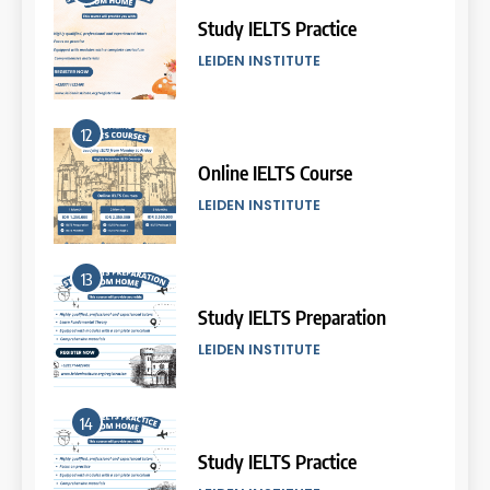
Batch VI: 25 March – 22 April
2026
Study IELTS Practice
COURSE PERIODS
LEIDEN INSTITUTE
7
12
Batch IV: 25 Februari – 31
Maret 2026
Online IELTS Course
COURSE PERIODS
LEIDEN INSTITUTE
8
13
Batch III: 9 Februari – 10 Maret
2026
Study IELTS Preparation
COURSE PERIODS
LEIDEN INSTITUTE
9
14
Batch XVII: 10 September – 7
Oktober 2025
Study IELTS Practice