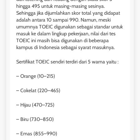
hingga 495 untuk masing-masing sesinya.
Sehingga jika dijumlahkan skor total yang didapat
1
adalah antara 10 sampai 990. Namun, meski
Online IELTS Courses
umumnya TOEIC digunakan sebagai standar untuk
masuk ke dalam lingkup pekerjaan, nilai dari tes
LEIDEN INSTITUTE
TOEIC ini masih bisa digunakan di beberapa
kampus di Indonesia sebagai syarat masuknya.
40
2
Batch VII : 31 Maret – 28 April
🎓 ScholarPath by Leiden
Sertifikat TOEIC sendiri terdiri dari 5 warna yaitu :
2023
Institute
COURSE PERIODS
– Orange (10–215)
LEIDEN INSTITUTE
– Cokelat (220–465)
41
3
Batch VI : 15 Maret – 13 April
– Hijau (470–725)
2023
Study IELTS Preparation
COURSE PERIODS
LEIDEN INSTITUTE
– Biru (730–850)
– Emas (855–990)
42
4