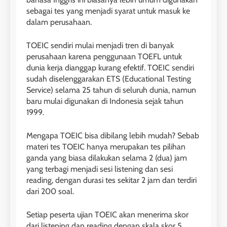
Online
sebagai tes yang menjadi syarat untuk masuk ke
LEIDEN INSTITUTE
dalam perusahaan.
TOEIC sendiri mulai menjadi tren di banyak
27
perusahaan karena penggunaan TOEFL untuk
Daftar Peserta Kursus IELTS
dunia kerja dianggap kurang efektif. TOEIC sendiri
Online
sudah diselenggarakan ETS (Educational Testing
LEIDEN INSTITUTE
Service) selama 25 tahun di seluruh dunia, namun
baru mulai digunakan di Indonesia sejak tahun
1999.
28
Jadwal Kursus IELTS Online
Mengapa TOEIC bisa dibilang lebih mudah? Sebab
materi tes TOEIC hanya merupakan tes pilihan
LEIDEN INSTITUTE
ganda yang biasa dilakukan selama 2 (dua) jam
yang terbagi menjadi sesi listening dan sesi
reading, dengan durasi tes sekitar 2 jam dan terdiri
29
dari 200 soal.
Perbedaan Antara IELTS
Preparation dan IELTS Practice
Setiap peserta ujian TOEIC akan menerima skor
LEIDEN INSTITUTE
dari listening dan reading dengan skala skor 5