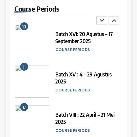
Oktober 2025
Study IELTS Practice
Course
Periods
COURSE PERIODS
LEIDEN INSTITUTE
10
15
Batch XVI: 20 Agustus – 17
September 2025
Online IELTS Courses
COURSE PERIODS
LEIDEN INSTITUTE
11
16
Batch XV : 4 – 29 Agustus
2025
Online IELTS Course
COURSE PERIODS
LEIDEN INSTITUTE
44
Tipe-tipe Soal dalam IELTS
12
Writing Task 1
17
Batch VIII : 22 April – 21 Mei
IELTS
2025
Proofreading Service
COURSE PERIODS
LEIDEN INSTITUTE
45