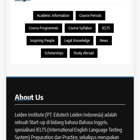
COURSE PERIODS
LEIDEN INSTITUTE
39
Academic Information
Course Periods
Tips Meningkatkan IELTS
11
Speaking
Course Programmes
Course Syllabus
IELTS
Batch XV : 4 – 29 Agustus
IELTS
2025
Inspiring People
Legal Knowledge
News
COURSE PERIODS
40
Scholarships
Study Abroad
Panduan Persiapan Tes IELTS
12
Speaking
Batch VIII : 22 April – 21 Mei
IELTS
2025
COURSE PERIODS
41
About
Us
IELTS WRITING: Tips & Cara
13
Meningkatkan Skor
Batch XII : 27 June -24 July
Leiden Institute (PT. Edutech Leiden Indonesia) adalah
IELTS
2024
sebuah Start-up di bidang bahasa Bahasa Inggris,
COURSE PERIODS
spesialisasi IELTS (International English Language Testing
42
System) Preparation dan Practice, sekaligus merupakan