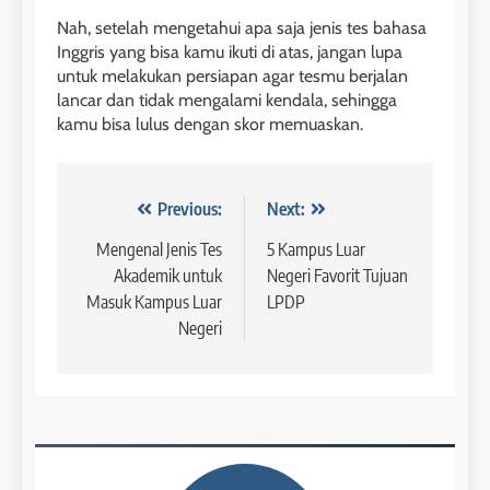
Batch V : 1 – 29 Maret 2023
Online IELTS Courses
Nah, setelah mengetahui apa saja jenis tes bahasa
COURSE PERIODS
Inggris yang bisa kamu ikuti di atas, jangan lupa
LEIDEN INSTITUTE
untuk melakukan persiapan agar tesmu berjalan
lancar dan tidak mengalami kendala, sehingga
43
kamu bisa lulus dengan skor memuaskan.
5
Batch IV : 15 Februari – 14
Maret 2023
Study IELTS Practice
COURSE PERIODS
LEIDEN INSTITUTE
Navigasi
Previous:
Next:
pos
Mengenal Jenis Tes
5 Kampus Luar
1
Akademik untuk
Negeri Favorit Tujuan
6
Batch XV: 30 July – 27 August
Masuk Kampus Luar
LPDP
2026
Study IELTS Preparation
Negeri
COURSE PERIODS
LEIDEN INSTITUTE
2
7
Batch XIV: 15 July – 14 August
2026
Online IELTS Courses