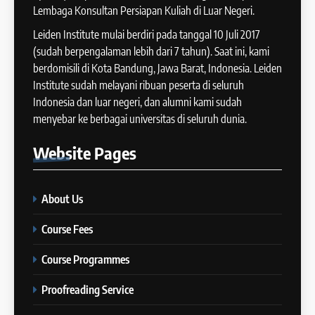
Cara Membuat Introduction
Lembaga Konsultan Persiapan Kuliah di Luar Negeri.
14
Sentence dalam IELTS Writing
Task 1
Leiden Institute mulai berdiri pada tanggal 10 Juli 2017
Batch XI: 11 June – 9 July 2024
IELTS
(sudah berpengalaman lebih dari 7 tahun). Saat ini, kami
COURSE PERIODS
berdomisili di Kota Bandung, Jawa Barat, Indonesia. Leiden
43
Institute sudah melayani ribuan peserta di seluruh
Tips Raih Skor Tinggi Reading
Indonesia dan luar negeri, dan alumni kami sudah
15
IELTS
menyebar ke berbagai universitas di seluruh dunia.
Batch X : 27 May – 24 June
IELTS
2024
Website
Pages
COURSE PERIODS
44
Tipe-tipe Soal dalam IELTS
About Us
16
Writing Task 1
Batch IX: 13 May – 10 June
IELTS
Course Fees
2024
COURSE PERIODS
Course Programmes
45
Mengenal 8 Jenis Visual Data
Proofreading Service
17
IELTS Writing
Batch VIII: 18 April 2024 – 17