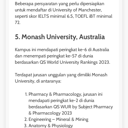
Beberapa persyaratan yang perlu dipersiapkan
untuk mendaftar di University of Manchester,
29
seperti skor IELTS minimal 6.5, TOEFL iBT minimal
Perbedaan Antara IELTS
72.
Preparation dan IELTS Practice
5. Monash University, Australia
LEIDEN INSTITUTE
Kampus ini mendapati peringkat ke-6 di Australia
1
dan menempati peringkat ke-57 di dunia
berdasarkan QS World University Rankings 2023.
Online IELTS Courses
LEIDEN INSTITUTE
Terdapat jurusan unggulan yang dimiliki Monash
University, di antaranya:
40
2
Batch VII : 31 Maret – 28 April
Pharmacy & Pharmacology, jurusan ini
🎓 ScholarPath by Leiden
mendapati peringkat ke-2 di dunia
2023
Institute
berdasarkan QS WUR by Subject Pharmacy
COURSE PERIODS
& Pharmacology 2023
LEIDEN INSTITUTE
Engineering – Mineral & Mining
41
Anatomy & Physiology