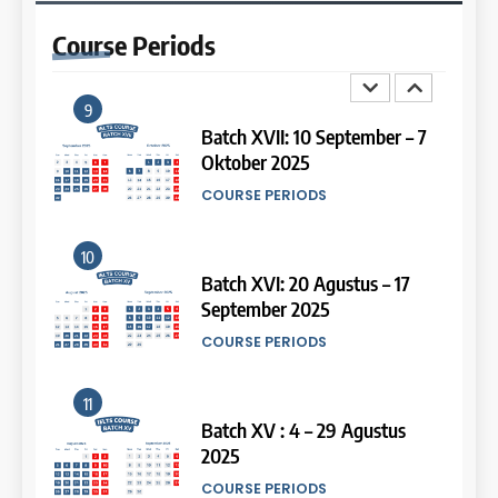
2026
Study IELTS Preparation
Course
Periods
COURSE PERIODS
LEIDEN INSTITUTE
9
14
Batch XVII: 10 September – 7
Oktober 2025
Study IELTS Practice
COURSE PERIODS
LEIDEN INSTITUTE
10
15
Batch XVI: 20 Agustus – 17
September 2025
Online IELTS Courses
COURSE PERIODS
LEIDEN INSTITUTE
11
16
Batch XV : 4 – 29 Agustus
2025
Online IELTS Course
COURSE PERIODS
LEIDEN INSTITUTE