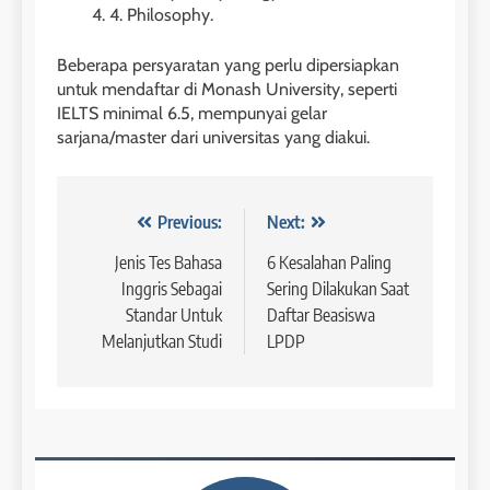
3
Batch VI : 15 Maret – 13 April
4. Philosophy.
2023
Study IELTS Preparation
Beberapa persyaratan yang perlu dipersiapkan
COURSE PERIODS
LEIDEN INSTITUTE
untuk mendaftar di Monash University, seperti
IELTS minimal 6.5, mempunyai gelar
42
sarjana/master dari universitas yang diakui.
4
Batch V : 1 – 29 Maret 2023
Online IELTS Courses
COURSE PERIODS
LEIDEN INSTITUTE
Navigasi
Previous:
Next:
pos
Jenis Tes Bahasa
6 Kesalahan Paling
43
Inggris Sebagai
Sering Dilakukan Saat
5
Batch IV : 15 Februari – 14
Standar Untuk
Daftar Beasiswa
Maret 2023
Study IELTS Practice
Melanjutkan Studi
LPDP
COURSE PERIODS
LEIDEN INSTITUTE
1
6
Batch XV: 30 July – 27 August
2026
Study IELTS Preparation