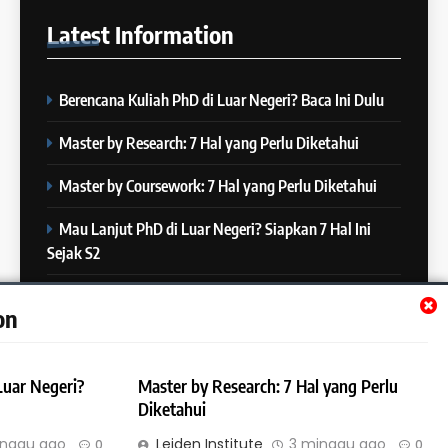
23
di IELTS?”
Latest
Information
Batch XXIII: 18 Desember 2023
IELTS
– 16 Januari 2024
COURSE PERIODS
Berencana Kuliah PhD di Luar Negeri? Baca Ini Dulu
5
Online IELTS Courses
24
Master by Research: 7 Hal yang Perlu Diketahui
Batch XXIII: 12 Desember 2023
IELTS
– 8 Januari 2024
Master by Coursework: 7 Hal yang Perlu Diketahui
COURSE PERIODS
Mau Lanjut PhD di Luar Negeri? Siapkan 7 Hal Ini
6
Sejak S2
MITOS vs FAKTA tentang
25
IELTS
Batch XXII : 27 November – 22
Mau Lanjut S2 di Luar Negeri? Mulai Siapkan 7 Hal Ini
IELTS
on
Desember 2023
Sejak S1
COURSE PERIODS
7
Luar Negeri?
Master by Research: 7 Hal yang Perlu
“3 Kesalahan yang Bikin Skor
26
Diketahui
IELTS Turun 😱”
Batch XXI : 9 November – 6
IELTS
inggu ago
Leiden Institute
3 minggu ago
0
0