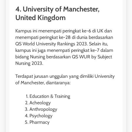
4. University of Manchester,
United Kingdom
Kampus ini menempati peringkat ke-6 di UK dan
26
menempati peringkat ke-28 di dunia berdasarkan
Nilai Peserta Kursus IELTS
QS World University Rankings 2023. Selain itu,
Online
kampus ini juga menempati peringkat ke-7 dalam
LEIDEN INSTITUTE
bidang Nursing berdasarkan QS WUR by Subject
Nursing 2023.
27
Terdapat jurusan unggulan yang dimiliki University
Daftar Peserta Kursus IELTS
of Manchester, diantaranya:
Online
LEIDEN INSTITUTE
Education & Training
Acheology
Anthropology
28
Psychology
Jadwal Kursus IELTS Online
Pharmacy
LEIDEN INSTITUTE