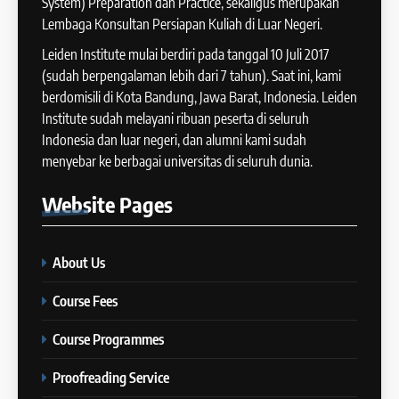
System) Preparation dan Practice, sekaligus merupakan
IELTS WRITING: Tips & Cara
Lembaga Konsultan Persiapan Kuliah di Luar Negeri.
13
Meningkatkan Skor
Batch XII : 27 June -24 July
Leiden Institute mulai berdiri pada tanggal 10 Juli 2017
IELTS
2024
(sudah berpengalaman lebih dari 7 tahun). Saat ini, kami
COURSE PERIODS
berdomisili di Kota Bandung, Jawa Barat, Indonesia. Leiden
42
Institute sudah melayani ribuan peserta di seluruh
Cara Membuat Introduction
Indonesia dan luar negeri, dan alumni kami sudah
14
Sentence dalam IELTS Writing
menyebar ke berbagai universitas di seluruh dunia.
Task 1
Batch XI: 11 June – 9 July 2024
IELTS
Website
Pages
COURSE PERIODS
43
Tips Raih Skor Tinggi Reading
About Us
15
IELTS
Batch X : 27 May – 24 June
IELTS
Course Fees
2024
COURSE PERIODS
Course Programmes
44
Tipe-tipe Soal dalam IELTS
Proofreading Service
16
Writing Task 1