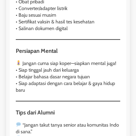
• Obat pribadi
• Converter/adapter listrik
1
• Baju sesuai musim
Online IELTS Courses
• Sertifikat vaksin & hasil tes kesehatan
• Salinan dokumen digital
LEIDEN INSTITUTE
40
Persiapan Mental
2
Batch VII : 31 Maret – 28 April
ScholarPath by Leiden
2023
Jangan cuma siap koper—siapkan mental juga!
Institute
• Siap tinggal jauh dari keluarga
COURSE PERIODS
LEIDEN INSTITUTE
• Belajar bahasa dasar negara tujuan
• Siap adaptasi dengan cara belajar & gaya hidup
41
baru
3
Batch VI : 15 Maret – 13 April
2023
Study IELTS Preparation
COURSE PERIODS
LEIDEN INSTITUTE
Tips dari Alumni
“Jangan takut tanya senior atau komunitas Indo
42
4
di sana.”