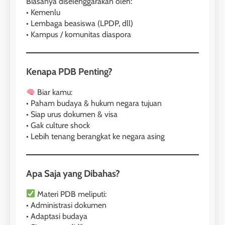
Biasanya diselenggarakan oleh:
• Kemenlu
• Lembaga beasiswa (LPDP, dll)
• Kampus / komunitas diaspora
Kenapa PDB Penting?
Biar kamu:
• Paham budaya & hukum negara tujuan
• Siap urus dokumen & visa
• Gak culture shock
• Lebih tenang berangkat ke negara asing
Apa Saja yang Dibahas?
Materi PDB meliputi:
26
• Administrasi dokumen
Nilai Peserta Kursus IELTS
• Adaptasi budaya