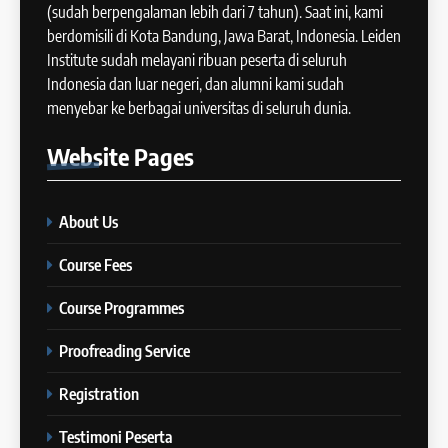
Mei 2024
(sudah berpengalaman lebih dari 7 tahun). Saat ini, kami
COURSE PERIODS
berdomisili di Kota Bandung, Jawa Barat, Indonesia. Leiden
46
Institute sudah melayani ribuan peserta di seluruh
Tips Tingkatkan Score IELTS
Indonesia dan luar negeri, dan alumni kami sudah
18
Kamu
menyebar ke berbagai universitas di seluruh dunia.
Batch VII: 1 April 2024 – 3 Mei
IELTS
2024
Website
Pages
COURSE PERIODS
47
Kesalahan Umum Dalam
About Us
19
Mengerjakan Tes IELTS
Batch VI: 15 Maret 2024 – 22
IELTS
Course Fees
April 2024
COURSE PERIODS
Course Programmes
1
Online IELTS Course
Proofreading Service
20
Batch VI: 15 Maret – 17 April
IELTS
Registration
2024
COURSE PERIODS
Testimoni Peserta
2