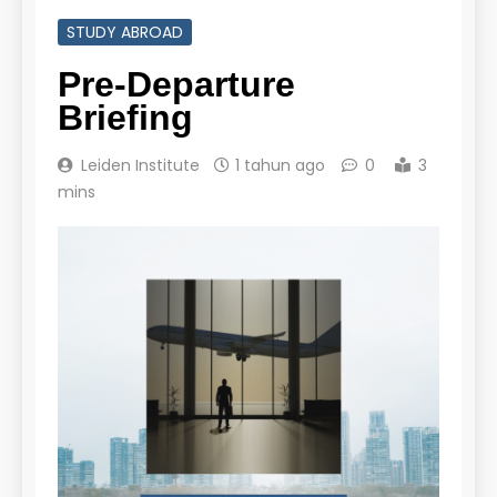
STUDY ABROAD
Pre-Departure
Briefing
Leiden Institute
1 tahun ago
0
3
mins