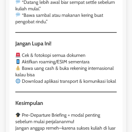
Batch V : 1 – 29 Maret 2023
“Datang lebih awal biar sempat settle sebelum
Online IELTS Courses
kuliah mulai.”
COURSE PERIODS
LEIDEN INSTITUTE
“Bawa sambal atau makanan kering buat
pengobat rindu.”
43
5
Batch IV : 15 Februari – 14
Jangan Lupa Ini!
Maret 2023
Study IELTS Practice
COURSE PERIODS
LEIDEN INSTITUTE
Cek & fotokopi semua dokumen
Aktifkan roaming/ESIM sementara
Bawa uang cash & buka rekening internasional
1
6
kalau bisa
Batch XV: 30 July – 27 August
Download aplikasi transport & komunikasi lokal
2026
Study IELTS Preparation
COURSE PERIODS
LEIDEN INSTITUTE
Kesimpulan
2
7
Batch XIV: 15 July – 14 August
Pre-Departure Briefing = modal penting
2026
Online IELTS Courses
sebelum mulai perjalananmu!
Jangan anggap remeh—karena sukses kuliah di luar
COURSE PERIODS
LEIDEN INSTITUTE