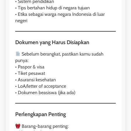
Online
• Sistem pendidikan
• Tips bertahan hidup di negara tujuan
LEIDEN INSTITUTE
• Etika sebagai warga negara Indonesia di luar
negeri
27
Daftar Peserta Kursus IELTS
Online
Dokumen yang Harus Disiapkan
LEIDEN INSTITUTE
Sebelum berangkat, pastikan kamu sudah
punya:
28
• Paspor & visa
• Tiket pesawat
Jadwal Kursus IELTS Online
• Asuransi kesehatan
LEIDEN INSTITUTE
• LoA/letter of acceptance
• Dokumen beasiswa (jika ada)
29
Perbedaan Antara IELTS
Perlengkapan Penting
Preparation dan IELTS Practice
LEIDEN INSTITUTE
Barang-barang penting: