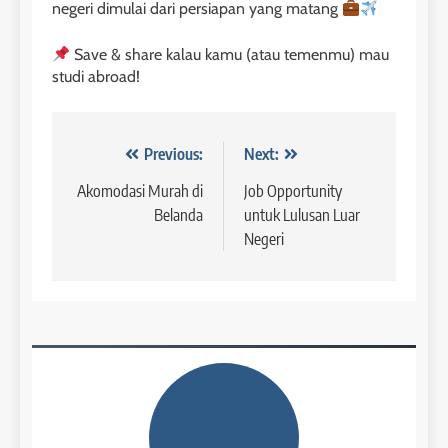
negeri dimulai dari persiapan yang matang
3
Save & share kalau kamu (atau temenmu) mau
8
studi abroad!
Batch XI: 8 June – 6 July 2026
Study IELTS Practice
COURSE PERIODS
LEIDEN INSTITUTE
Navigasi
Previous:
Next:
4
pos
Akomodasi Murah di
Job Opportunity
9
Batch IX: 11 May – 15 June
Belanda
untuk Lulusan Luar
2026
Study IELTS Preparation
Negeri
COURSE PERIODS
LEIDEN INSTITUTE
5
10
Batch VII: 8 April – 6 May
2026
Online IELTS Courses
COURSE PERIODS
LEIDEN INSTITUTE
6