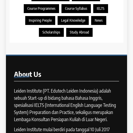
14
Sentence dalam IELTS Writing
Course Programmes
Course Syllabus
IELTS
Task 1
Batch XI: 11 June – 9 July 2024
IELTS
Inspiring People
Legal Knowledge
News
COURSE PERIODS
43
Scholarships
Study Abroad
Tips Raih Skor Tinggi Reading
15
IELTS
Batch X : 27 May – 24 June
IELTS
2024
COURSE PERIODS
44
About
Us
Tipe-tipe Soal dalam IELTS
16
Writing Task 1
Batch IX: 13 May – 10 June
Leiden Institute (PT. Edutech Leiden Indonesia) adalah
IELTS
2024
sebuah Start-up di bidang bahasa Bahasa Inggris,
COURSE PERIODS
spesialisasi IELTS (International English Language Testing
45
System) Preparation dan Practice, sekaligus merupakan
Mengenal 8 Jenis Visual Data
Lembaga Konsultan Persiapan Kuliah di Luar Negeri.
17
IELTS Writing
Batch VIII: 18 April 2024 – 17
Leiden Institute mulai berdiri pada tanggal 10 Juli 2017
IELTS