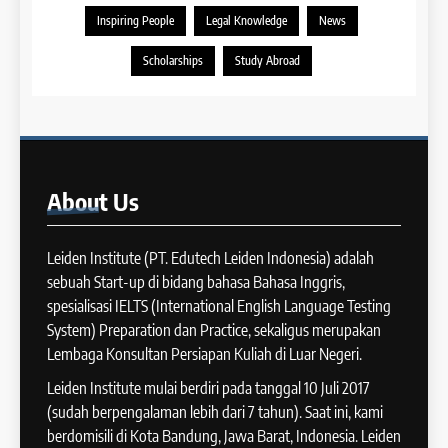
2024
Inspiring People
Legal Knowledge
News
COURSE PERIODS
42
Scholarships
Study Abroad
Cara Membuat Introduction
14
Sentence dalam IELTS Writing
Task 1
Batch XI: 11 June – 9 July 2024
IELTS
COURSE PERIODS
43
About
Us
Tips Raih Skor Tinggi Reading
15
IELTS
Batch X : 27 May – 24 June
Leiden Institute (PT. Edutech Leiden Indonesia) adalah
IELTS
2024
sebuah Start-up di bidang bahasa Bahasa Inggris,
COURSE PERIODS
spesialisasi IELTS (International English Language Testing
44
System) Preparation dan Practice, sekaligus merupakan
Tipe-tipe Soal dalam IELTS
Lembaga Konsultan Persiapan Kuliah di Luar Negeri.
16
Writing Task 1
Batch IX: 13 May – 10 June
Leiden Institute mulai berdiri pada tanggal 10 Juli 2017
IELTS
2024
(sudah berpengalaman lebih dari 7 tahun). Saat ini, kami
COURSE PERIODS
berdomisili di Kota Bandung, Jawa Barat, Indonesia. Leiden