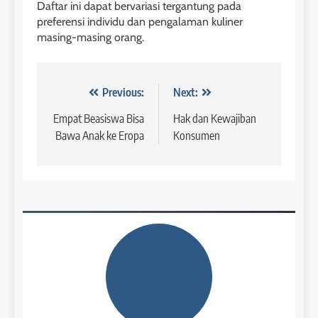
2
Daftar ini dapat bervariasi tergantung pada
7
Batch XIV: 15 July – 14 August
preferensi individu dan pengalaman kuliner
2026
Online IELTS Courses
masing-masing orang.
COURSE PERIODS
LEIDEN INSTITUTE
Navigasi
Previous:
Next:
3
8
pos
Empat Beasiswa Bisa
Hak dan Kewajiban
Batch XI: 8 June – 6 July 2026
Study IELTS Practice
Bawa Anak ke Eropa
Konsumen
COURSE PERIODS
LEIDEN INSTITUTE
4
9
Batch IX: 11 May – 15 June
2026
Study IELTS Preparation
COURSE PERIODS
LEIDEN INSTITUTE
5
10
Batch VII: 8 April – 6 May
2026
Online IELTS Courses