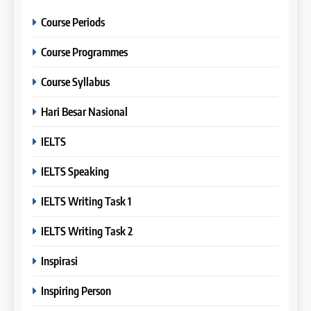
COURSE PERIODS
2023
LEIDEN INSTITUTE
35
Course Periods
Kunci Lulus IELTS Dengan Nilai
7
Tinggi
Course Programmes
26
Batch IV: 25 Februari – 31
Nilai Peserta Kursus IELTS
IELTS
Maret 2026
Course Syllabus
Online
COURSE PERIODS
LEIDEN INSTITUTE
Hari Besar Nasional
36
Tips Belajar IELTS Bagi
8
IELTS
Pemula
27
Batch III: 9 Februari – 10 Maret
Daftar Peserta Kursus IELTS
IELTS
2026
IELTS Speaking
Online
COURSE PERIODS
LEIDEN INSTITUTE
IELTS Writing Task 1
37
Serba-Serbi IELTS Test Untuk
9
IELTS Writing Task 2
Beasiswa
28
Batch XVII: 10 September – 7
IELTS
Inspirasi
Oktober 2025
Jadwal Kursus IELTS Online
COURSE PERIODS
LEIDEN INSTITUTE
Inspiring Person
38
Pertanyaan & Topik Yang