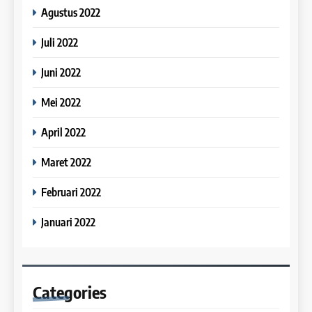
Agustus 2022
Batch XI: 8 June – 6 July 2026
Daftar Peserta Kursus IELTS
IELTS
Online (Periode Bulan April
COURSE PERIODS
Juli 2022
2023)
LEIDEN INSTITUTE
32
Tes Writing IELTS: Tips & Cara
Juni 2022
4
Meningkatkan Skor
23
Batch IX: 11 May – 15 June
Mei 2022
IELTS
2026
Privacy Policy
April 2022
COURSE PERIODS
LEIDEN INSTITUTE
33
Maret 2022
Kesalahan Umum IELTS
5
Writing
24
Batch VII: 8 April – 6 May
Februari 2022
IELTS
2026
Terms and Conditions
Januari 2022
COURSE PERIODS
LEIDEN INSTITUTE
34
Panduan dan Latihan Writing
6
IELTS, Lengkap dengan
25
Batch VI: 25 March – 22 April
Pembahasannya
Categories
Penyesuaian Biaya Kursus
IELTS
2026
IELTS di Leiden Institute Tahun