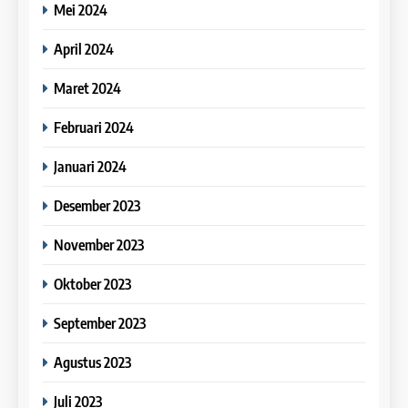
2023
Online IELTS Courses
Mei 2024
COURSE PERIODS
LEIDEN INSTITUTE
25
April 2024
Online IELTS Courses
40
Maret 2024
16
Batch VII : 31 Maret – 28 April
IELTS
2023
Online IELTS Course
Februari 2024
COURSE PERIODS
LEIDEN INSTITUTE
Januari 2024
26
Dongkrak IELTS 6.5 – 7.5
41
Desember 2023
Bersama Leiden Institute
17
Batch VI : 15 Maret – 13 April
IELTS
2023
November 2023
Proofreading Service
COURSE PERIODS
LEIDEN INSTITUTE
Oktober 2023
27
Why Study IELTS Online
September 2023
42
18
IELTS
Batch V : 1 – 29 Maret 2023
Agustus 2023
Proofreading Service
COURSE PERIODS
LEIDEN INSTITUTE
Juli 2023
28