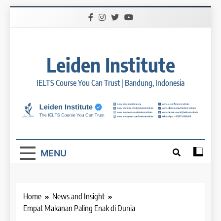
Skip
to
content
Leiden Institute
IELTS Course You Can Trust | Bandung, Indonesia
MENU
Home
News and Insight
Empat Makanan Paling Enak di Dunia