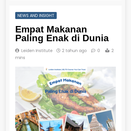
NEWS AND INSIGHT
Empat Makanan
Paling Enak di Dunia
Leiden Institute
2 tahun ago
0
2
mins