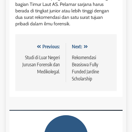
bagian Timur Laut AS. Pelamar sarjana harus
COURSE PERIODS
LEIDEN INSTITUTE
berada di tingkat junior atau lebih tinggi dengan
dua surat rekomendasi dan satu surat tujuan
1
pribadi dalam ilmu forensik.
6
Batch XV: 30 July – 27 August
2026
Study IELTS Preparation
COURSE PERIODS
LEIDEN INSTITUTE
Navigasi
Previous:
Next:
pos
Studi di Luar Negeri
Rekomendasi
2
Jurusan Forensik dan
Beasiswa Fully
7
Batch XIV: 15 July – 14 August
Medikolegal.
Funded Jardine
2026
Online IELTS Courses
Scholarship
COURSE PERIODS
LEIDEN INSTITUTE
3
8
Batch XI: 8 June – 6 July 2026
Study IELTS Practice
COURSE PERIODS
LEIDEN INSTITUTE