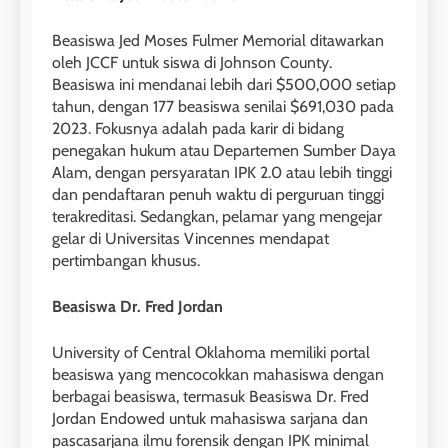
LEIDEN INSTITUTE
Beasiswa Jed Moses Fulmer Memorial ditawarkan
oleh JCCF untuk siswa di Johnson County.
28
Beasiswa ini mendanai lebih dari $500,000 setiap
Jadwal Kursus IELTS Online
tahun, dengan 177 beasiswa senilai $691,030 pada
2023. Fokusnya adalah pada karir di bidang
LEIDEN INSTITUTE
penegakan hukum atau Departemen Sumber Daya
Alam, dengan persyaratan IPK 2.0 atau lebih tinggi
dan pendaftaran penuh waktu di perguruan tinggi
29
terakreditasi. Sedangkan, pelamar yang mengejar
Perbedaan Antara IELTS
gelar di Universitas Vincennes mendapat
Preparation dan IELTS Practice
pertimbangan khusus.
LEIDEN INSTITUTE
Beasiswa Dr. Fred Jordan
1
University of Central Oklahoma memiliki portal
Online IELTS Courses
beasiswa yang mencocokkan mahasiswa dengan
LEIDEN INSTITUTE
berbagai beasiswa, termasuk Beasiswa Dr. Fred
Jordan Endowed untuk mahasiswa sarjana dan
pascasarjana ilmu forensik dengan IPK minimal
40