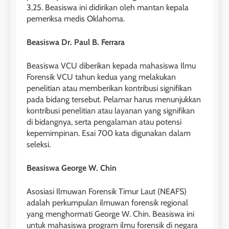
2
3,25. Beasiswa ini didirikan oleh mantan kepala
Batch VII : 31 Maret – 28 April
🎓 ScholarPath by Leiden
pemeriksa medis Oklahoma.
2023
Institute
COURSE PERIODS
Beasiswa Dr. Paul B. Ferrara
LEIDEN INSTITUTE
Beasiswa VCU diberikan kepada mahasiswa Ilmu
41
3
Forensik VCU tahun kedua yang melakukan
Batch VI : 15 Maret – 13 April
penelitian atau memberikan kontribusi signifikan
2023
Study IELTS Preparation
pada bidang tersebut. Pelamar harus menunjukkan
COURSE PERIODS
LEIDEN INSTITUTE
kontribusi penelitian atau layanan yang signifikan
di bidangnya, serta pengalaman atau potensi
kepemimpinan. Esai 700 kata digunakan dalam
42
4
seleksi.
Batch V : 1 – 29 Maret 2023
Online IELTS Courses
COURSE PERIODS
Beasiswa George W. Chin
LEIDEN INSTITUTE
Asosiasi Ilmuwan Forensik Timur Laut (NEAFS)
43
adalah perkumpulan ilmuwan forensik regional
5
Batch IV : 15 Februari – 14
yang menghormati George W. Chin. Beasiswa ini
Maret 2023
Study IELTS Practice
untuk mahasiswa program ilmu forensik di negara