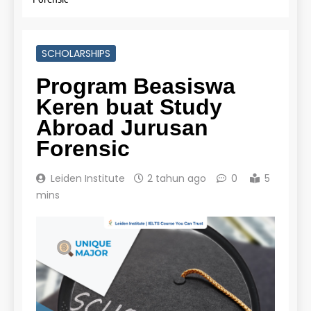
SCHOLARSHIPS
Program Beasiswa
Keren buat Study
Abroad Jurusan
Forensic
Leiden Institute
2 tahun ago
0
5
mins