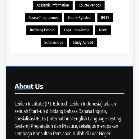
Academic Information
Course Periods
Panduan Persiapan Tes IELTS
12
Speaking
Course Programmes
Course Syllabus
IELTS
Batch VIII : 22 April – 21 Mei
IELTS
2025
Inspiring People
Legal Knowledge
News
COURSE PERIODS
41
Scholarships
Study Abroad
IELTS WRITING: Tips & Cara
13
Meningkatkan Skor
Batch XII : 27 June -24 July
IELTS
2024
COURSE PERIODS
42
About
Us
Cara Membuat Introduction
14
Sentence dalam IELTS Writing
Task 1
Leiden Institute (PT. Edutech Leiden Indonesia) adalah
Batch XI: 11 June – 9 July 2024
IELTS
sebuah Start-up di bidang bahasa Bahasa Inggris,
COURSE PERIODS
spesialisasi IELTS (International English Language Testing
43
System) Preparation dan Practice, sekaligus merupakan
Tips Raih Skor Tinggi Reading
Lembaga Konsultan Persiapan Kuliah di Luar Negeri.
15
IELTS