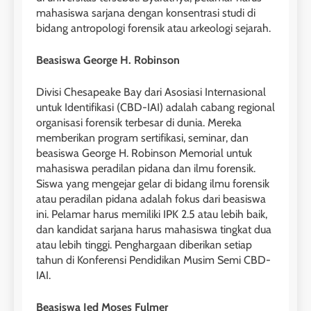
mahasiswa sarjana dengan konsentrasi studi di
bidang antropologi forensik atau arkeologi sejarah.
Beasiswa George H. Robinson
Divisi Chesapeake Bay dari Asosiasi Internasional
untuk Identifikasi (CBD-IAI) adalah cabang regional
organisasi forensik terbesar di dunia. Mereka
memberikan program sertifikasi, seminar, dan
beasiswa George H. Robinson Memorial untuk
mahasiswa peradilan pidana dan ilmu forensik.
26
Siswa yang mengejar gelar di bidang ilmu forensik
Nilai Peserta Kursus IELTS
atau peradilan pidana adalah fokus dari beasiswa
Online
ini. Pelamar harus memiliki IPK 2.5 atau lebih baik,
LEIDEN INSTITUTE
dan kandidat sarjana harus mahasiswa tingkat dua
atau lebih tinggi. Penghargaan diberikan setiap
tahun di Konferensi Pendidikan Musim Semi CBD-
27
IAI.
Daftar Peserta Kursus IELTS
Online
Beasiswa Jed Moses Fulmer