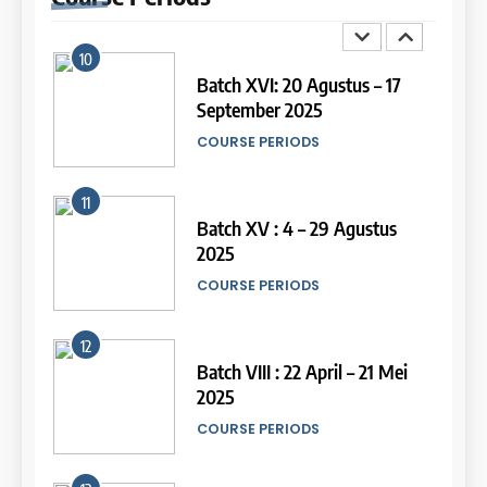
11
16
Batch XV : 4 – 29 Agustus
2025
Online IELTS Course
COURSE PERIODS
LEIDEN INSTITUTE
44
Tipe-tipe Soal dalam IELTS
12
Writing Task 1
17
Batch VIII : 22 April – 21 Mei
IELTS
2025
Proofreading Service
COURSE PERIODS
LEIDEN INSTITUTE
45
Mengenal 8 Jenis Visual Data
13
IELTS Writing
18
Batch XII : 27 June -24 July
IELTS
2024
Proofreading Service
COURSE PERIODS
LEIDEN INSTITUTE
46
Tips Tingkatkan Score IELTS