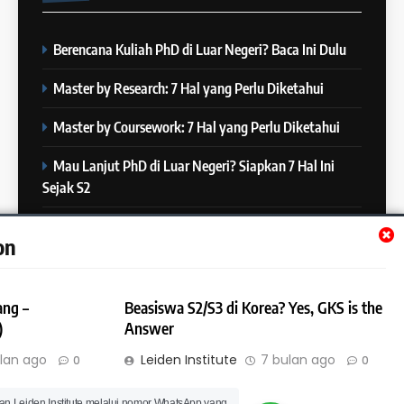
Desember 2023
COURSE PERIODS
Berencana Kuliah PhD di Luar Negeri? Baca Ini Dulu
7
“3 Kesalahan yang Bikin Skor
26
Master by Research: 7 Hal yang Perlu Diketahui
IELTS Turun 😱”
Batch XXI : 9 November – 6
IELTS
Desember 2023
Master by Coursework: 7 Hal yang Perlu Diketahui
COURSE PERIODS
Mau Lanjut PhD di Luar Negeri? Siapkan 7 Hal Ini
8
Sejak S2
4 Skill yang Diuji di IELTS
27
(Nomor 3 Sering Diremehin!)
Batch XX : 25 Oktober – 21
Mau Lanjut S2 di Luar Negeri? Mulai Siapkan 7 Hal Ini
IELTS
on
November 2023
Sejak S1
COURSE PERIODS
9
ang –
Beasiswa S2/S3 di Korea? Yes, GKS is the
10 Tips Mempersiapkan
28
)
Answer
Official IELTS Test
Batch XIX : 10 Oktober – 6
IELTS
lan ago
Leiden Institute
7 bulan ago
0
0
November 2023
COURSE PERIODS
© Leiden Institute | All Rights Reserved 2023 | Powered By
an Leiden Institute melalui nomor WhatsApp yang