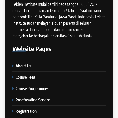
Batch X : 27 May – 24 June
Leiden Institute mulai berdiri pada tanggal 10 Juli 2017
IELTS
2024
(sudah berpengalaman lebih dari 7 tahun). Saat ini, kami
COURSE PERIODS
berdomisili di Kota Bandung, Jawa Barat, Indonesia. Leiden
44
Institute sudah melayani ribuan peserta di seluruh
Tipe-tipe Soal dalam IELTS
Indonesia dan luar negeri, dan alumni kami sudah
16
Writing Task 1
menyebar ke berbagai universitas di seluruh dunia.
Batch IX: 13 May – 10 June
IELTS
2024
Website
Pages
COURSE PERIODS
45
Mengenal 8 Jenis Visual Data
About Us
17
IELTS Writing
Batch VIII: 18 April 2024 – 17
IELTS
Course Fees
Mei 2024
COURSE PERIODS
Course Programmes
46
Tips Tingkatkan Score IELTS
Proofreading Service
18
Kamu
Batch VII: 1 April 2024 – 3 Mei
IELTS
Registration
2024