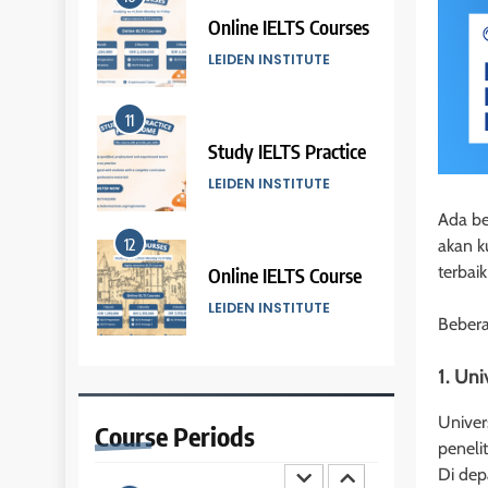
5
Batch VII: 8 April – 6
Online IELTS Courses
May 2026
LEIDEN INSTITUTE
COURSE PERIODS
11
6
Batch VI: 25 March –
Study IELTS Practice
22 April 2026
LEIDEN INSTITUTE
COURSE PERIODS
Ada be
12
akan k
7
Batch IV: 25 Februari
terbai
Online IELTS Course
– 31 Maret 2026
LEIDEN INSTITUTE
Bebera
COURSE PERIODS
13
1. Uni
8
Study IELTS
Batch III: 9 Februari –
Preparation
10 Maret 2026
Univer
Course
Periods
LEIDEN INSTITUTE
peneli
COURSE PERIODS
Di dep