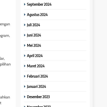
September 2024
Agustus 2024
dengan
Juli 2024
Juni 2024
ogram,
Mei 2024
April 2024
ar,
pilihan
Maret 2024
Februari 2024
Januari 2024
Desember 2023
 bahkan
t
November 2023