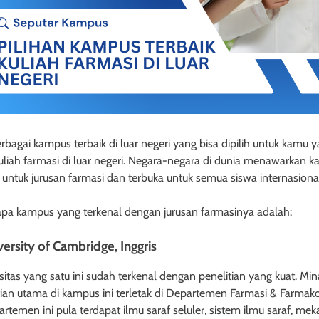
rbagai kampus terbaik di luar negeri yang bisa dipilih untuk kamu 
uliah farmasi di luar negeri. Negara-negara di dunia menawarkan 
k untuk jurusan farmasi dan terbuka untuk semua siswa internasiona
pa kampus yang terkenal dengan jurusan farmasinya adalah:
versity of Cambridge, Inggris
sitas yang satu ini sudah terkenal dengan penelitian yang kuat. Min
tian utama di kampus ini terletak di Departemen Farmasi & Farmako
artemen ini pula terdapat ilmu saraf seluler, sistem ilmu saraf, me