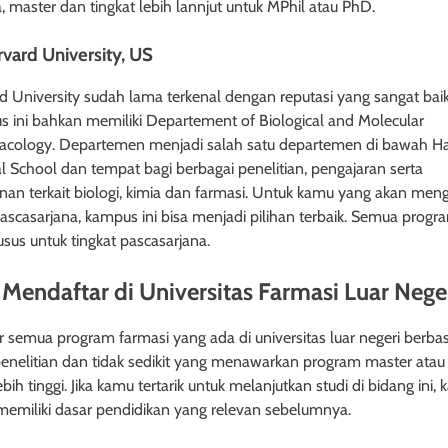
a, master dan tingkat lebih lannjut untuk MPhil atau PhD.
rvard University, US
d University sudah lama terkenal dengan reputasi yang sangat baik
 ini bahkan memiliki Departement of Biological and Molecular
cology. Departemen menjadi salah satu departemen di bawah H
l School dan tempat bagi berbagai penelitian, pengajaran serta
nan terkait biologi, kimia dan farmasi. Untuk kamu yang akan men
pascasarjana, kampus ini bisa menjadi pilihan terbaik. Semua progr
usus untuk tingkat pascasarjana.
 Mendaftar di Universitas Farmasi Luar Nege
 semua program farmasi yang ada di universitas luar negeri berbas
enelitian dan tidak sedikit yang menawarkan program master atau 
bih tinggi. Jika kamu tertarik untuk melanjutkan studi di bidang ini,
memiliki dasar pendidikan yang relevan sebelumnya.