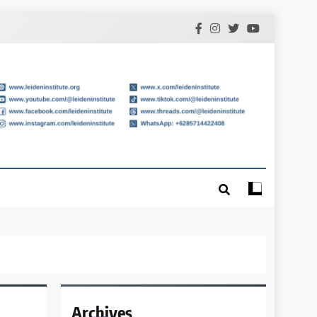
Archives