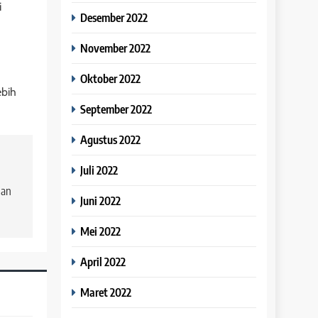
i
Desember 2022
November 2022
Oktober 2022
ebih
September 2022
Agustus 2022
Juli 2022
dan
Juni 2022
Mei 2022
April 2022
Maret 2022