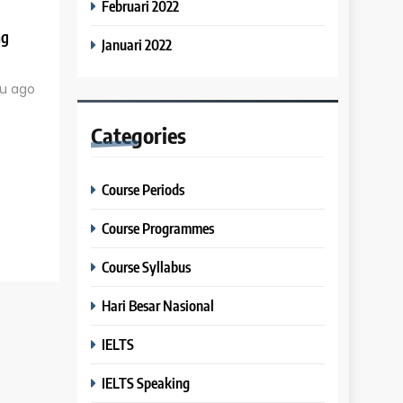
Februari 2022
ng
Januari 2022
u ago
Categories
Course Periods
Course Programmes
Course Syllabus
Hari Besar Nasional
IELTS
IELTS Speaking