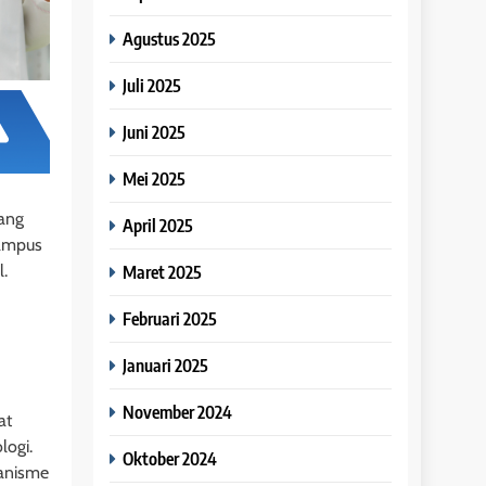
Agustus 2025
Juli 2025
Juni 2025
Mei 2025
yang
April 2025
kampus
l.
Maret 2025
Februari 2025
Januari 2025
November 2024
at
logi.
Oktober 2024
kanisme