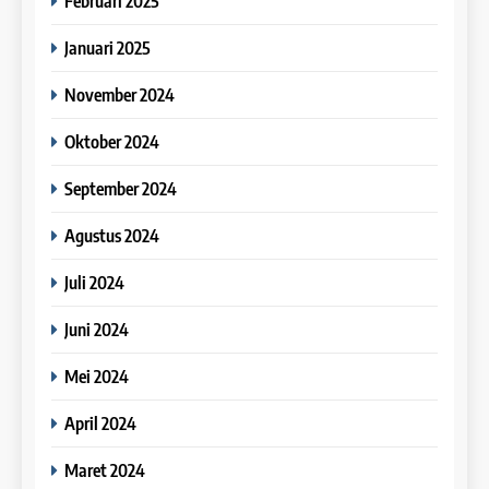
Februari 2025
9 Buku Tata Bahasa Terbaik
38
untuk IELTS
14
Januari 2025
Batch IX : 8 Mei – 6 Juni 2023
IELTS
Study IELTS Practice
November 2024
COURSE PERIODS
LEIDEN INSTITUTE
24
Oktober 2024
9 Sumber Bacaan IELTS
39
Reading
September 2024
15
Batch VIII : 17 April – 23 Mei
IELTS
2023
Online IELTS Courses
Agustus 2024
COURSE PERIODS
LEIDEN INSTITUTE
25
Juli 2024
Online IELTS Courses
40
Juni 2024
16
Batch VII : 31 Maret – 28 April
IELTS
2023
Online IELTS Course
Mei 2024
COURSE PERIODS
LEIDEN INSTITUTE
26
April 2024
Dongkrak IELTS 6.5 – 7.5
41
Maret 2024
Bersama Leiden Institute
17
Batch VI : 15 Maret – 13 April