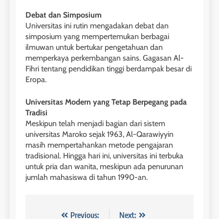
COURSE PERIODS
LEIDEN INSTITUTE
Debat dan Simposium
Universitas ini rutin mengadakan debat dan
1
simposium yang mempertemukan berbagai
6
Batch XV: 30 July – 27 August
ilmuwan untuk bertukar pengetahuan dan
2026
Study IELTS Preparation
memperkaya perkembangan sains. Gagasan Al-
Fihri tentang pendidikan tinggi berdampak besar di
COURSE PERIODS
LEIDEN INSTITUTE
Eropa.
2
Universitas Modern yang Tetap Berpegang pada
7
Batch XIV: 15 July – 14 August
Tradisi
2026
Online IELTS Courses
Meskipun telah menjadi bagian dari sistem
universitas Maroko sejak 1963, Al-Qarawiyyin
COURSE PERIODS
LEIDEN INSTITUTE
masih mempertahankan metode pengajaran
tradisional. Hingga hari ini, universitas ini terbuka
3
untuk pria dan wanita, meskipun ada penurunan
8
jumlah mahasiswa di tahun 1990-an.
Batch XI: 8 June – 6 July 2026
Study IELTS Practice
COURSE PERIODS
LEIDEN INSTITUTE
Navigasi
Previous:
Next: