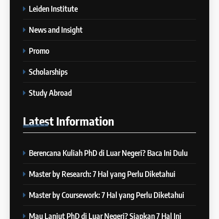
Desember 2023
Leiden Institute
COURSE PERIODS
7
News and Insight
“3 Kesalahan yang Bikin Skor
26
IELTS Turun
”
Promo
Batch XXI : 9 November – 6
IELTS
Desember 2023
Scholarships
COURSE PERIODS
8
Study Abroad
4 Skill yang Diuji di IELTS
27
(Nomor 3 Sering Diremehin!)
Latest
Information
Batch XX : 25 Oktober – 21
IELTS
November 2023
COURSE PERIODS
Berencana Kuliah PhD di Luar Negeri? Baca Ini Dulu
9
10 Tips Mempersiapkan
28
Master by Research: 7 Hal yang Perlu Diketahui
Official IELTS Test
Batch XIX : 10 Oktober – 6
IELTS
November 2023
Master by Coursework: 7 Hal yang Perlu Diketahui
COURSE PERIODS
Mau Lanjut PhD di Luar Negeri? Siapkan 7 Hal Ini
10