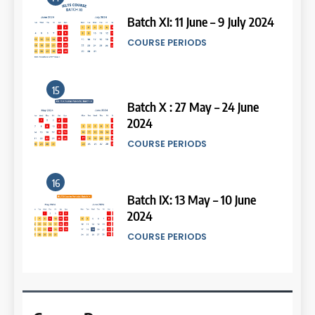
Kamu
19
Batch XI: 11 June – 9 July 2024
Social Media of Leiden
IELTS
Institute
COURSE PERIODS
LEIDEN INSTITUTE
47
5
Kesalahan Umum Dalam
IELTS Listening Syllabus
15
Mengerjakan Tes IELTS
20
(Preparation)
Batch X : 27 May – 24 June
IELTS
2024
Official IELTS Scores
COURSE SYLLABUS
COURSE PERIODS
LEIDEN INSTITUTE
1
6
Online IELTS Course
IELTS Reading Syllabus
16
21
(Preparation)
Batch IX: 13 May – 10 June
IELTS
Kapan Kelas IELTS Preparation
2024
COURSE SYLLABUS
Akan Dimulai?
COURSE PERIODS
LEIDEN INSTITUTE
2
7
Bedanya IELTS Academic vs
IELTS Writing Syllabus
17
General Training
22
(Preparation)
Batch VIII: 18 April 2024 – 17
Daftar Peserta Kursus IELTS
IELTS
Mei 2024
COURSE SYLLABUS