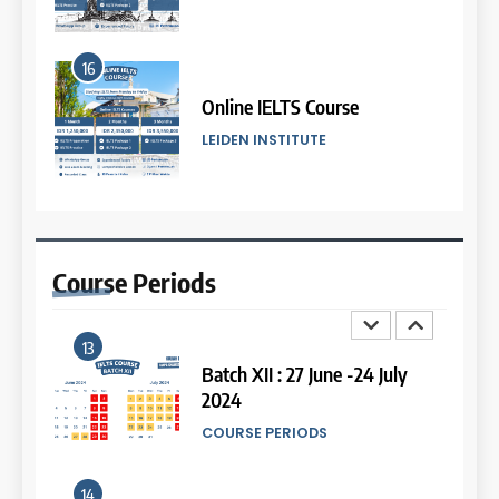
11
16
Batch XV : 4 – 29 Agustus
2025
Online IELTS Course
COURSE PERIODS
LEIDEN INSTITUTE
44
Tipe-tipe Soal dalam IELTS
12
Writing Task 1
17
Batch VIII : 22 April – 21 Mei
IELTS
2025
Proofreading Service
Course
Periods
COURSE PERIODS
LEIDEN INSTITUTE
45
Mengenal 8 Jenis Visual Data
13
IELTS Writing
18
Batch XII : 27 June -24 July
IELTS
2024
Proofreading Service
COURSE PERIODS
LEIDEN INSTITUTE
46
Tips Tingkatkan Score IELTS
14