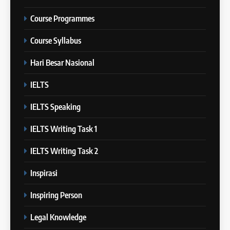
22
Persiapan IELTS?
Batch II: 15 Januari 2024 – 12
Course Programmes
IELTS
Februari 2024
Course Syllabus
COURSE PERIODS
4
Hari Besar Nasional
“Kenapa Banyak Orang Gagal
23
di IELTS?”
Batch XXIII: 18 Desember 2023
IELTS
IELTS
– 16 Januari 2024
IELTS Speaking
COURSE PERIODS
5
IELTS Writing Task 1
Online IELTS Courses
24
IELTS Writing Task 2
Batch XXIII: 12 Desember 2023
IELTS
– 8 Januari 2024
Inspirasi
COURSE PERIODS
6
Inspiring Person
MITOS vs FAKTA tentang
25
IELTS
Legal Knowledge
Batch XXII : 27 November – 22
IELTS