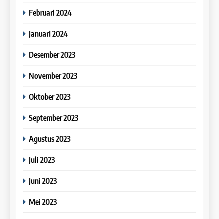
IELTS
2023
Proofreading Service
Februari 2024
COURSE PERIODS
LEIDEN INSTITUTE
Januari 2024
27
Why Study IELTS Online
42
Desember 2023
18
IELTS
Batch V : 1 – 29 Maret 2023
November 2023
Proofreading Service
COURSE PERIODS
LEIDEN INSTITUTE
Oktober 2023
28
Memilih Kursus IELTS yang
September 2023
43
Efektif
19
Batch IV : 15 Februari – 14
Social Media of Leiden
IELTS
Agustus 2023
Maret 2023
Institute
COURSE PERIODS
Juli 2023
LEIDEN INSTITUTE
29
Panduan dan latihan IELTS
Juni 2023
1
Listening
20
Batch XV: 30 July – 27 August
IELTS
Mei 2023
2026
Official IELTS Scores
COURSE PERIODS