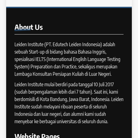
Batch X : 27 May – 24 June
IELTS
2024
COURSE PERIODS
44
About
Us
Tipe-tipe Soal dalam IELTS
16
Writing Task 1
Batch IX: 13 May – 10 June
Leiden Institute (PT. Edutech Leiden Indonesia) adalah
IELTS
2024
sebuah Start-up di bidang bahasa Bahasa Inggris,
COURSE PERIODS
spesialisasi IELTS (International English Language Testing
45
System) Preparation dan Practice, sekaligus merupakan
Mengenal 8 Jenis Visual Data
Lembaga Konsultan Persiapan Kuliah di Luar Negeri.
17
IELTS Writing
Batch VIII: 18 April 2024 – 17
Leiden Institute mulai berdiri pada tanggal 10 Juli 2017
IELTS
Mei 2024
(sudah berpengalaman lebih dari 7 tahun). Saat ini, kami
COURSE PERIODS
berdomisili di Kota Bandung, Jawa Barat, Indonesia. Leiden
46
Institute sudah melayani ribuan peserta di seluruh
Tips Tingkatkan Score IELTS
Indonesia dan luar negeri, dan alumni kami sudah
18
Kamu
menyebar ke berbagai universitas di seluruh dunia.
Batch VII: 1 April 2024 – 3 Mei
IELTS
2024
Website
Pages